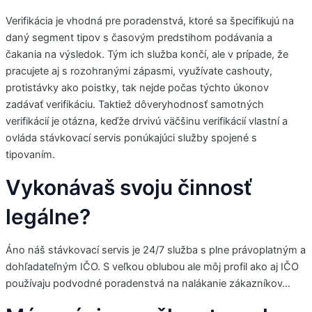
Verifikácia je vhodná pre poradenstvá, ktoré sa špecifikujú na
daný segment tipov s časovým predstihom podávania a
čakania na výsledok. Tým ich služba končí, ale v prípade, že
pracujete aj s rozohranými zápasmi, využívate cashouty,
protistávky ako poistky, tak nejde počas týchto úkonov
zadávať verifikáciu. Taktiež dôveryhodnosť samotných
verifikácií je otázna, keďže drvivú väčšinu verifikácií vlastní a
ovláda stávkovací servis ponúkajúci služby spojené s
tipovaním.
Vykonávaš svoju činnosť
legálne?
Áno náš stávkovací servis je 24/7 služba s plne právoplatným a
dohľadateľným IČO. S veľkou oblubou ale môj profil ako aj IČO
používaju podvodné poradenstvá na nalákanie zákazníkov…