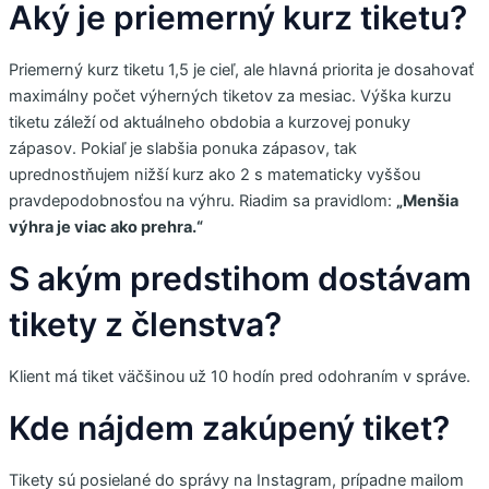
Aký je priemerný kurz tiketu?
Priemerný kurz tiketu 1,5 je cieľ, ale hlavná priorita je dosahovať
maximálny počet výherných tiketov za mesiac. Výška kurzu
tiketu záleží od aktuálneho obdobia a kurzovej ponuky
zápasov. Pokiaľ je slabšia ponuka zápasov, tak
uprednostňujem nižší kurz ako 2 s matematicky vyššou
pravdepodobnosťou na výhru. Riadim sa pravidlom:
„Menšia
výhra je viac ako prehra.“
S akým predstihom dostávam
tikety z členstva?
Klient má tiket väčšinou už 10 hodín pred odohraním v správe.
Kde nájdem zakúpený tiket?
Tikety sú posielané do správy na Instagram, prípadne mailom