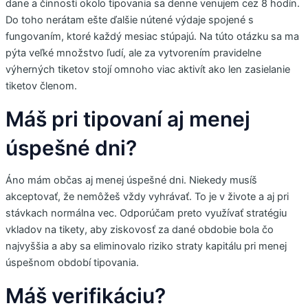
dane a činnosti okolo tipovania sa denne venujem cez 8 hodín.
Do toho nerátam ešte ďalšie nútené výdaje spojené s
fungovaním, ktoré každý mesiac stúpajú. Na túto otázku sa ma
pýta veľké množstvo ľudí, ale za vytvorením pravidelne
výherných tiketov stojí omnoho viac aktivít ako len zasielanie
tiketov členom.
Máš pri tipovaní aj menej
úspešné dni?
Áno mám občas aj menej úspešné dni. Niekedy musíš
akceptovať, že nemôžeš vždy vyhrávať. To je v živote a aj pri
stávkach normálna vec. Odporúčam preto využívať stratégiu
vkladov na tikety, aby ziskovosť za dané obdobie bola čo
najvyššia a aby sa eliminovalo riziko straty kapitálu pri menej
úspešnom období tipovania.
Máš verifikáciu?