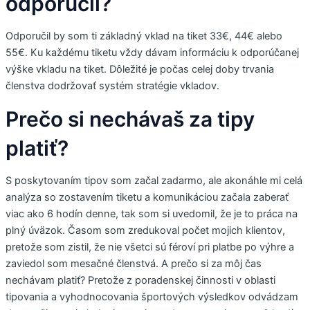
odporučil?
Odporučil by som ti základný vklad na tiket 33€, 44€ alebo
55€. Ku každému tiketu vždy dávam informáciu k odporúčanej
výške vkladu na tiket. Dôležité je počas celej doby trvania
členstva dodržovať systém stratégie vkladov.
Prečo si nechávaš za tipy
platiť?
S poskytovaním tipov som začal zadarmo, ale akonáhle mi celá
analýza so zostavením tiketu a komunikáciou začala zaberať
viac ako 6 hodín denne, tak som si uvedomil, že je to práca na
plný úväzok. Časom som zredukoval počet mojich klientov,
pretože som zistil, že nie všetci sú féroví pri platbe po výhre a
zaviedol som mesačné členstvá. A prečo si za môj čas
nechávam platiť? Pretože z poradenskej činnosti v oblasti
tipovania a vyhodnocovania športových výsledkov odvádzam