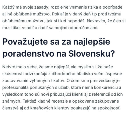
Každý má svoje zásady, rozdielne vnímanie rizika a poprípade
aj iné obľúbené mužstvo. Pokiaľ je v daný deň tip proti tvojmu
obľúbenému mužstvu, tak si tiket nepodáš. Nevravím, že člen si
musí tiket vsadiť a riadiť sa mojimi odporúčaniami.
Považujete sa za najlepšie
poradenstvo na Slovensku?
Netvrdíme o sebe, že sme najlepší, ale myslím si, že naše
skúsenosti odzrkadľujú z dlhodobého hľadiska veľmi úspešné
zostavovanie výherných tiketov. O čom sme presvedčený je
profesionalita ponúkaných služieb, ktorá nemá konkurenciu a
výsledkom toho sú noví pribúdajúci klienti aj z referencií od ich
známych. Taktiež kladné recenzie a opakovane zakupované
členstvá aj od kmeňových klientov poukazujú na spokojnosť.