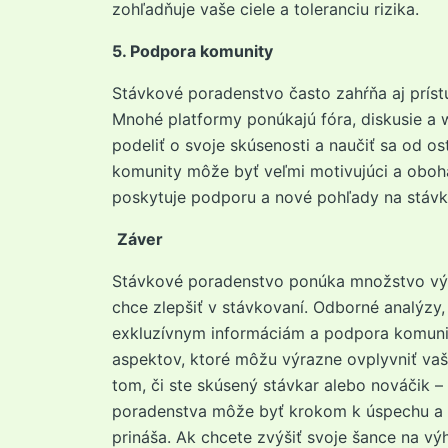
zohľadňuje vaše ciele a toleranciu rizika.
5. Podpora komunity
Stávkové poradenstvo často zahŕňa aj príst
Mnohé platformy ponúkajú fóra, diskusie a 
podeliť o svoje skúsenosti a naučiť sa od o
komunity môže byť veľmi motivujúci a oboh
poskytuje podporu a nové pohľady na stávk
Záver
Stávkové poradenstvo ponúka množstvo vý
chce zlepšiť v stávkovaní. Odborné analýzy, z
exkluzívnym informáciám a podpora komunit
aspektov, ktoré môžu výrazne ovplyvniť vaš
tom, či ste skúsený stávkar alebo nováčik –
poradenstva môže byť krokom k úspechu a 
prináša. Ak chcete zvýšiť svoje šance na vý