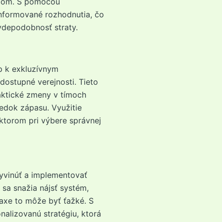
ipom. S pomocou
nformované rozhodnutia, čo
vdepodobnosť straty.
p k exkluzívnym
dostupné verejnosti. Tieto
aktické zmeny v tímoch
ledok zápasu. Využitie
ktorom pri výbere správnej
vinúť a implementovať
 sa snažia nájsť systém,
raxe to môže byť ťažké. S
alizovanú stratégiu, ktorá