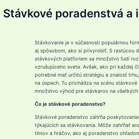
Stávkové poradenstvá a 
Stávkovanie je v súčasnosti populárnou fo
aj spôsobom, ako si privyrobiť. S rastúcou 
stávkových platforiem sa množstvo ľudí roz
vzrušujúceho sveta. Avšak, ako pri každej čin
potrebné mať určitú stratégiu a znalosť trhu,
na úspech. Tu prichádza na scénu stávkové
množstvo výhod pre stávkarov na všetkých 
Čo je stávkové poradenstvo?
Stávkové poradenstvo zahŕňa poskytovanie 
týkajúcich sa stávkovania. Môže zahŕňať an
tímov a hráčov, ako aj poradenstvo ohľado