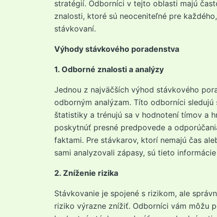
stratégií. Odborníci v tejto oblasti majú čas
znalosti, ktoré sú neoceniteľné pre každého,
stávkovaní.
Výhody stávkového poradenstva
1. Odborné znalosti a analýzy
Jednou z najväčších výhod stávkového pora
odborným analýzam. Títo odborníci sledujú 
štatistiky a trénujú sa v hodnotení tímov a
poskytnúť presné predpovede a odporúčania
faktami. Pre stávkarov, ktorí nemajú čas ale
sami analyzovali zápasy, sú tieto informáci
2. Zníženie rizika
Stávkovanie je spojené s rizikom, ale sprá
riziko výrazne znížiť. Odborníci vám môžu p