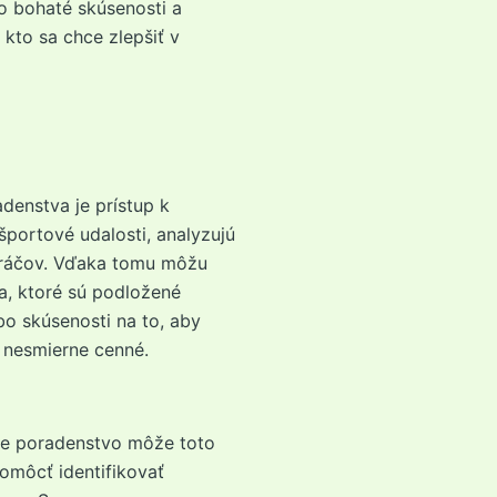
to bohaté skúsenosti a
 kto sa chce zlepšiť v
denstva je prístup k
športové udalosti, analyzujú
 hráčov. Vďaka tomu môžu
, ktoré sú podložené
bo skúsenosti na to, aby
e nesmierne cenné.
vne poradenstvo môže toto
omôcť identifikovať