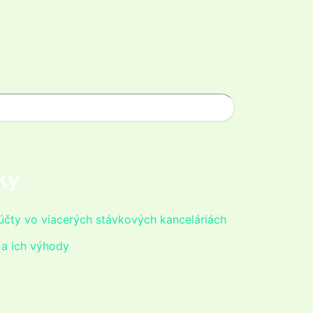
ky
čty vo viacerých stávkových kanceláriách
a ich výhody