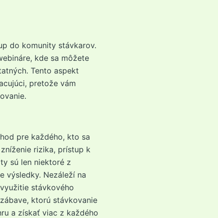
up do komunity stávkarov.
webináre, kde sa môžete
statných. Tento aspekt
acujúci, pretože vám
ovanie.
hod pre každého, kto sa
níženie rizika, prístup k
y sú len niektoré z
e výsledky. Nezáleží na
 využitie stávkového
zábave, ktorú stávkovanie
hru a získať viac z každého