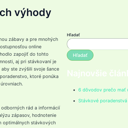
ich výhody
Hľadať
rmou zábavy a pre mnohých
dostupnosťou online
hodlo zapojiť do tohto
Hľadať
nosti, aj pri stávkovaní je
 aby ste zvýšili svoje šance
Najnovšie člán
 poradenstvo, ktoré ponúka
úrovniach.
6 dôvodov prečo mať ú
Stávkové poradenstvá 
odborných rád a informácií
alýzu zápasov, hodnotenie
m optimálnych stávkových